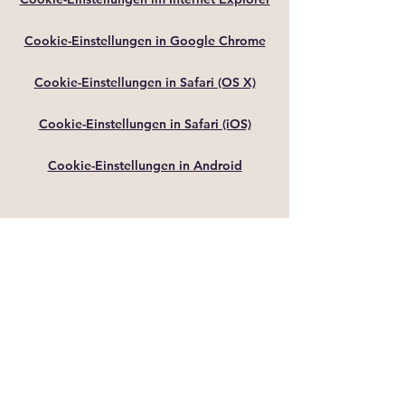
Cookie-Einstellungen in Google Chrome
Cookie-Einstellungen in Safari (OS X)
Cookie-Einstellungen in Safari (iOS)
Cookie-Einstellungen in Android
Um die Verwendung eigener Daten durch
Google Analytics auf allen Websites
abzulehnen und zu verhindern, bestehen
die folgenden Anweisungen:
https://tools.google.com/dlpage/gaoptou
t.
Wir können diese Cookie-Richtlinie
aktualisieren. Wir bitten Nutzer, diese